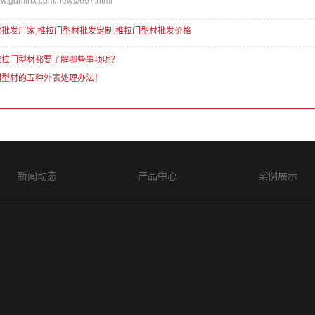
.gdmthx.com/news/697.html
材批发厂家
,
推拉门型材批发定制
,
推拉门型材批发价格
推拉门型材都要了解哪些事项呢？
门型材的五种外表处理办法！
新闻动态
产品中心
案例展示