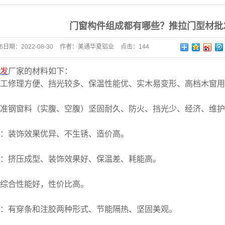
门窗构件组成都有哪些？推拉门型材批
布日期：
2022-08-30
作者：
美通华夏铝业
点击：
144
发
厂家的材料如下：
加工修理方便、挡光较多、保温性能优、实木易变形、高档木窗
标准钢窗料（实腹、空腹）坚固耐久、防火、挡光少、经济、维
钢：装饰效果优异、不生锈、造价高。
金：挤压成型、装饰效果好、保温差、耗能高。
：综合性能好，性价比高。
铝：有穿条和注胶两种形式、节能隔热、坚固美观。