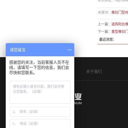
本文网址：http://www
关键词：
推拉门型
上一篇：
选购阳台
下一篇：
重型推拉
最近浏览：
请您留言
感谢您的关注，当前客服人员不在
线，请填写一下您的信息，我们会
网站首页
关于我们
尽快和您联系。
电话：0757-85226691 85226692
手机：许小姐 186-6427-9466
传真：0757-88533673 85223031